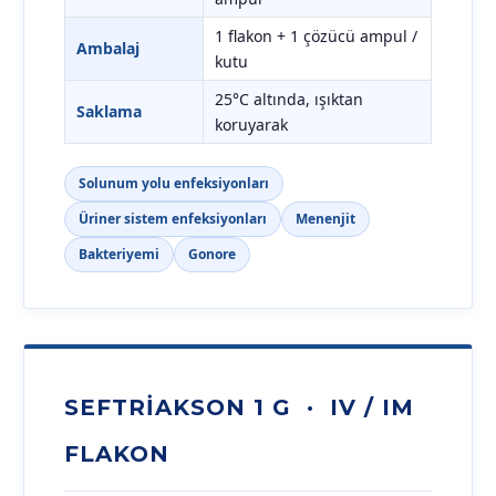
1 flakon + 1 çözücü ampul /
Ambalaj
kutu
25°C altında, ışıktan
Saklama
koruyarak
Solunum yolu enfeksiyonları
Üriner sistem enfeksiyonları
Menenjit
Bakteriyemi
Gonore
SEFTRIAKSON 1 G · IV / IM
FLAKON