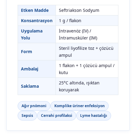
Etken Madde
Seftriakson Sodyum
Konsantrasyon
1 g / flakon
Uygulama
İntravenöz (IV) /
Yolu
İntramusküler (IM)
Steril liyofilize toz + çözücü
Form
ampul
1 flakon + 1 çözücü ampul /
Ambalaj
kutu
25°C altında, ışıktan
Saklama
koruyarak
Ağır pnömoni
Komplike üriner enfeksiyon
Sepsis
Cerrahi profilaksi
Lyme hastalığı