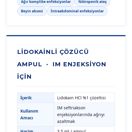
Ağır komplike enfeksiyonlar
Nötropenik ateş
Beyin absesi
İntraabdominal enfeksiyonlar
LIDOKAINLI ÇÖZÜCÜ
AMPUL · IM ENJEKSIYON
İÇIN
İçerik
Lidokain HCl %1 çözeltisi
IM seftriakson
Kullanım
enjeksiyonlarında ağrıyı
Amacı
azaltmak
Hacim
3,5 ml / ampul