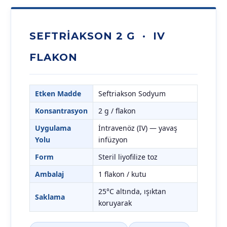
SEFTRIAKSON 2 G · IV
FLAKON
Etken Madde
Seftriakson Sodyum
Konsantrasyon
2 g / flakon
Uygulama
İntravenöz (IV) — yavaş
Yolu
infüzyon
Form
Steril liyofilize toz
Ambalaj
1 flakon / kutu
25°C altında, ışıktan
Saklama
koruyarak