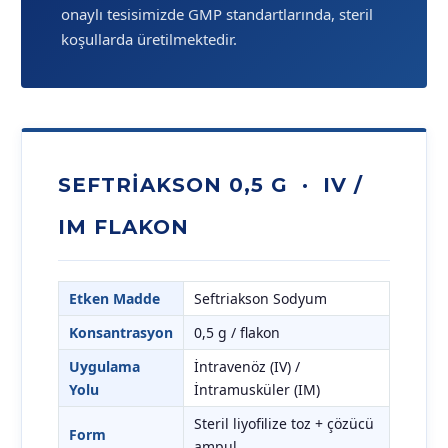
onaylı tesisimizde GMP standartlarında, steril
koşullarda üretilmektedir.
SEFTRIAKSON 0,5 G · IV /
IM FLAKON
Etken Madde
Seftriakson Sodyum
Konsantrasyon
0,5 g / flakon
Uygulama
İntravenöz (IV) /
Yolu
İntramusküler (IM)
Steril liyofilize toz + çözücü
Form
ampul